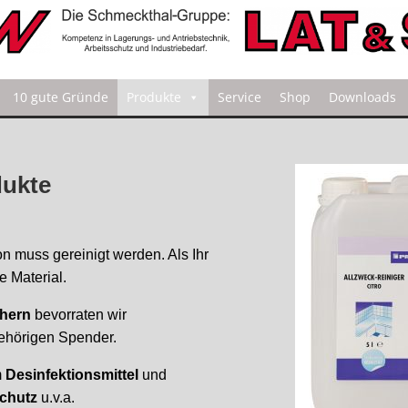
10 gute Gründe
Produkte
Service
Shop
Downloads
dukte
n muss gereinigt werden. Als Ihr
e Material.
hern
bevorraten wir
ehörigen Spender.
m
Desinfektionsmittel
und
schutz
u.v.a.